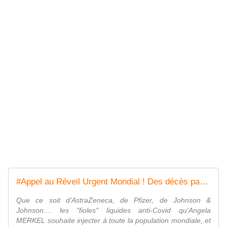
#Appel au Réveil Urgent Mondial ! Des décès par milliers après la #vaccination #Covid-19! - MOINS de BIENS PLUS de LIENS
Que ce soit d'AstraZeneca, de Pfizer, de Johnson &
Johnson.... les "fioles" liquides anti-Covid qu'Angela
MERKEL souhaite injecter à toute la population mondiale, et