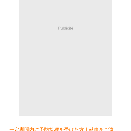
Publicité
一定期間内に予防接種を受けた方｜献血をご遠慮いただく場合｜献血の流れ｜献血について｜日本赤十字社