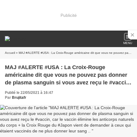
Publicité
MENU
Accueil
» MAJ #ALERTE #USA : La Croix-Rouge américaine dit que vous ne pouvez pas donner de plasma sanguin si vous avez reçu le #vaccin, car le vaccin élimine les anticorps naturels du corps + la Croix Rouge du #Japon vient de demander à ceux qui étaient vaccinés de ne plus donner leur sang ..
MAJ #ALERTE #USA : La Croix-Rouge
américaine dit que vous ne pouvez pas donner
de plasma sanguin si vous avez reçu le #vaccin,
car le vaccin élimine les anticorps naturels du
Publié le 22/05/2021 à 16:47
corps + la Croix Rouge du #Japon vient de
Par
Brujitafr
demander à ceux qui étaient vaccinés de ne
plus donner leur sang ..