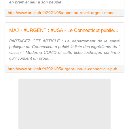
en premier lieu à son peuple ...
http://www.brujitafr.fr/2021/05/appel-au-reveil-urgent-mondial-des-deces-par-milliers-apres-la-vaccination-covid-19.html
MAJ - #URGENT : #USA - Le Connecticut publie les ingrédients du #Vaccin #Moderna #COVID : POISON MORTEL " SM-102 - Ne pas utiliser chez l'homme ou l'animal " + Fiche technique du SM-102 - MOINS de BIENS PLUS de LIENS
PARTAGEZ CET ARTICLE : Le département de la santé
publique du Connecticut a publié la liste des ingrédients du "
vaccin " Moderna COVID et cette fiche technique confirme
qu'il contient un produ...
http://www.brujitafr.fr/2021/05/urgent-usa-le-connecticut-publie-les-ingredients-du-vaccin-moderna-covid-poison-mortel-sm-102-ne-pas-utiliser-chez-l-homme-ou-l-anim