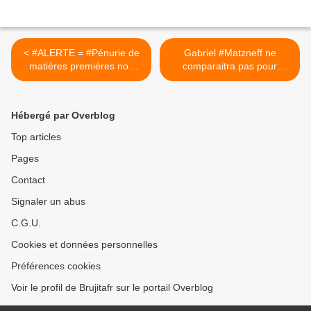
< #ALERTE = #Pénurie de
Gabriel #Matzneff ne
matières premières non
comparaitra pas pour
#HYPERINFLATION !!!
apologie de
#pédocriminalité + Gabriel
Matzneff: "ce n'est
Hébergé par Overblog
qu'exceptionnellement que
j'utilise les réseaux de notre
Top articles
secte, où l'on se refile les
Pages
gosses" >
Contact
Signaler un abus
C.G.U.
Cookies et données personnelles
Préférences cookies
Voir le profil de Brujitafr sur le portail Overblog