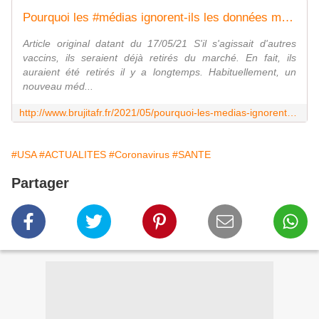
Pourquoi les #médias ignorent-ils les données montrant un pic de mortalité massif lié au #vaccin #COVID-19 ? - MOINS de BIENS PLUS de LIENS
Article original datant du 17/05/21 S'il s'agissait d'autres
vaccins, ils seraient déjà retirés du marché. En fait, ils
auraient été retirés il y a longtemps. Habituellement, un
nouveau méd...
http://www.brujitafr.fr/2021/05/pourquoi-les-medias-ignorent-ils-les-donnees-montrant-un-pic-de-mortalite-massif-lie-au-vaccin-covid-19.html
#USA
#ACTUALITES
#Coronavirus
#SANTE
Partager