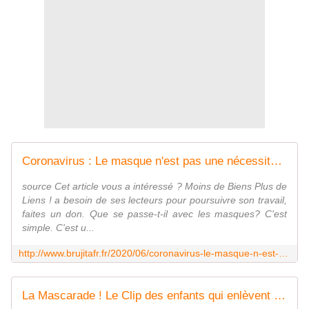
Coronavirus : Le masque n'est pas une nécessité politique, c'est un test de QI ! - MOINS de BIENS PLUS de LIENS
source Cet article vous a intéressé ? Moins de Biens Plus de
Liens ! a besoin de ses lecteurs pour poursuivre son travail,
faites un don. Que se passe-t-il avec les masques? C'est
simple. C'est u...
http://www.brujitafr.fr/2020/06/coronavirus-le-masque-n-est-pas-une-necessite-politique-c-est-un-test-de-qi.html
La Mascarade ! Le Clip des enfants qui enlèvent le masque - MOINS de BIENS PLUS de LIENS