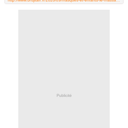
http://www.brujitafr.fr/2020/09/masques-et-enfants-le-massacre-psychique-des-innocents.html
Publicité