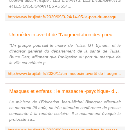
courent aucun risque : LES ENFANTS. LES ENSEIGNANTS
et LES ENSEIGNANTES AUSSI ...
http://www.brujitafr.fr/2020/09/0-24/14-05-le-port-du-masque-obligatoire-pour-les-enfants-c-est-de-la-maltraitance.html
Un médecin avertit de "l'augmentation des pneumonies bactériennes" en raison du port de #masque - MOINS de BIENS PLUS de LIENS
"Un groupe poursuit le maire de Tulsa, GT Bynum, et le
directeur général du département de la santé de Tulsa,
Bruce Dart, affirmant que l'obligation du port du masque de
la ville est néfaste p...
http://www.brujitafr.fr/2020/11/un-medecin-avertit-de-l-augmentation-des-pneumonies-bacteriennes-en-raison-du-port-de-masque.html
Masques et enfants : le massacre -psychique- des innocents ?! - MOINS de BIENS PLUS de LIENS
Le ministre de l'Éducation Jean-Michel Blanquer effectuait
ce mercredi 26 août, sa très attendue conférence de presse
consacrée à la rentrée scolaire. Il a notamment évoqué le
protocole sa...