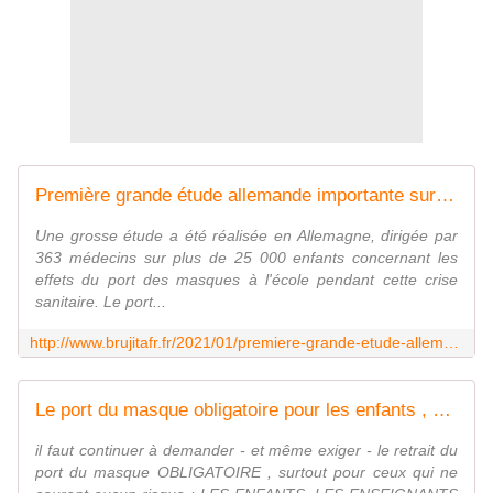
Première grande étude allemande importante sur les dégâts occasionnés par le port du #masque chez les #enfants - MOINS de BIENS PLUS de LIENS
Une grosse étude a été réalisée en Allemagne, dirigée par
363 médecins sur plus de 25 000 enfants concernant les
effets du port des masques à l'école pendant cette crise
sanitaire. Le port...
http://www.brujitafr.fr/2021/01/premiere-grande-etude-allemande-importante-sur-les-degats-occasionnes-par-le-port-du-masque-chez-les-enfants.html
Le port du masque obligatoire pour les enfants , c'est de la maltraitance ! - MOINS de BIENS PLUS de LIENS
il faut continuer à demander - et même exiger - le retrait du
port du masque OBLIGATOIRE , surtout pour ceux qui ne