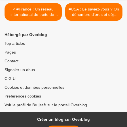
< #France : Un réseau
#USA : Le saviez-vous ? On
international de traite des
dénombre d'ores et déjà
êtres humains démantelé
plus de 200.000 actes
d'accusation contre de
nombreuses élites
Hébergé par Overblog
politiques, commerciales et
du divertissement qui
Top articles
aiment côtoyer des
Pages
trafiquants sexuels
d'enfants comme Jeffrey
Contact
#Epstein et sont impliquées
dans la #pédophilie... >
Signaler un abus
C.G.U.
Cookies et données personnelles
Préférences cookies
Voir le profil de Brujitafr sur le portail Overblog
Créer un blog sur Overblog