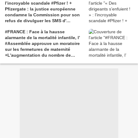
l’incroyable scandale #Pfizer ! +
Pfizergate : la justice européenne
condamne la Commission pour son
refus de divulguer les SMS d'
#UrsulavonderLeyen
#FRANCE : Face à la hausse
alarmante de la mortalité infantile, l’
#Assemblée approuve un moratoire
sur les fermetures de maternité
+L'augmentation du nombre de
fausses couches et de
mortinaissances est directement liée
aux #vaccins #COVID, selon les
données disponibles - Les autorités
sanitaires "auraient dû le savoir". -