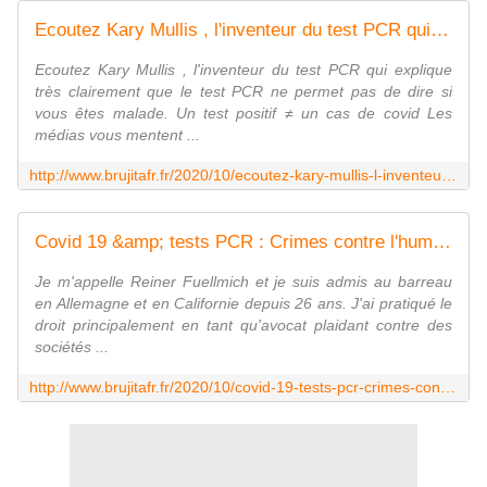
Ecoutez Kary Mullis , l'inventeur du test PCR qui explique très clairement que le test PCR ne permet pas de dire si vous êtes malade. - MOINS de BIENS PLUS de LIENS
Ecoutez Kary Mullis , l'inventeur du test PCR qui explique
très clairement que le test PCR ne permet pas de dire si
vous êtes malade. Un test positif ≠ un cas de covid Les
médias vous mentent ...
http://www.brujitafr.fr/2020/10/ecoutez-kary-mullis-l-inventeur-du-test-pcr-qui-explique-tres-clairement-que-le-test-pcr-ne-permet-pas-de-dire-si-vous-etes-malade.h
Covid 19 &amp; tests PCR : Crimes contre l'humanité 🌍 Reiner Fuellmich - MOINS de BIENS PLUS de LIENS
Je m'appelle Reiner Fuellmich et je suis admis au barreau
en Allemagne et en Californie depuis 26 ans. J'ai pratiqué le
droit principalement en tant qu'avocat plaidant contre des
sociétés ...
http://www.brujitafr.fr/2020/10/covid-19-tests-pcr-crimes-contre-l-humanite-reiner-fuellmich.html