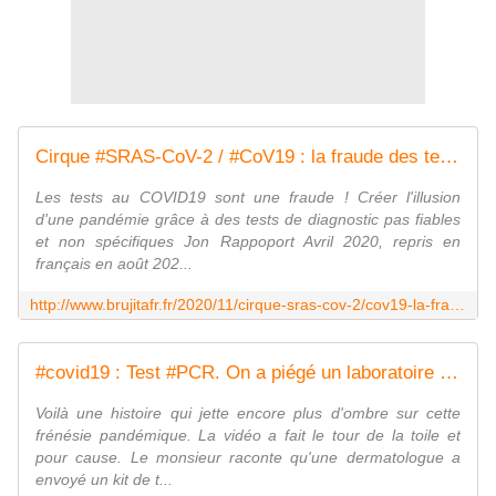
Cirque #SRAS-CoV-2 / #CoV19 : la fraude des tests RT-#PCR qui permet le gonflage des chiffres pour un enfumage général... - MOINS de BIENS PLUS de LIENS
Les tests au COVID19 sont une fraude ! Créer l'illusion
d'une pandémie grâce à des tests de diagnostic pas fiables
et non spécifiques Jon Rappoport Avril 2020, repris en
français en août 202...
http://www.brujitafr.fr/2020/11/cirque-sras-cov-2/cov19-la-fraude-des-tests-rt-pcr-qui-permet-le-gonflage-des-chiffres-pour-un-enfumage-general.html
#covid19 : Test #PCR. On a piégé un laboratoire - MOINS de BIENS PLUS de LIENS
Voilà une histoire qui jette encore plus d'ombre sur cette
frénésie pandémique. La vidéo a fait le tour de la toile et
pour cause. Le monsieur raconte qu'une dermatologue a
envoyé un kit de t...