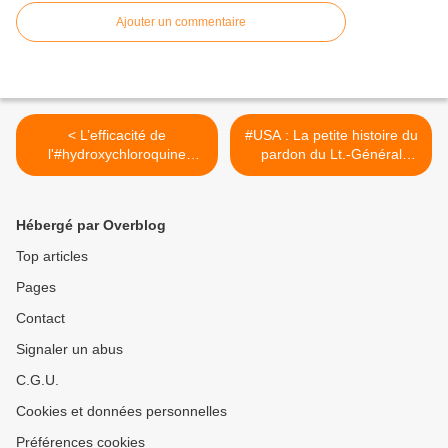
Ajouter un commentaire
< L’efficacité de
#USA : La petite histoire du
l'#hydroxychloroquine
pardon du Lt.-Général
confirmée au sénat
#Flynn >
américain ! Audition du Pr
Harvey Risch
Hébergé par Overblog
Top articles
Pages
Contact
Signaler un abus
C.G.U.
Cookies et données personnelles
Préférences cookies