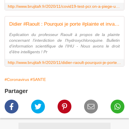
http://www.brujitafr.fr/2020/11/covid19-test-pcr.on-a-piege-un-laboratoire.html
Didier #Raoult : Pourquoi je porte #plainte et invalidité des tests #pcr - MOINS de BIENS PLUS de LIENS
Explication du professeur Raoult à propos de la plainte
concernant l'interdiction de l'hydroxychloroquine. Bulletin
d'information scientifique de l'IHU - Nous avons le droit
d'être intelligents ! Pr
http://www.brujitafr.fr/2020/11/didier-raoult-pourquoi-je-porte-plainte-et-invalidite-des-tests-pcr.html
#Coronavirus
#SANTE
Partager