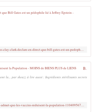
z
m
o
La star US C
n
t
U
r
p
a
l
v
o
a
a
i
d
http://www.brujitafr.fr/2020/07/la-star-us-clay-clark-declare-en-direct-que-bill-gates-est-un-pedophile-lie-a-jeffrey-epstein.html
l
e
e
d
n
b
f
y
Bill Gates Admet que les Vaccins Réduisent la Population - MOINS de BIENS PLUS de LIENS
a
A
i
l
t la... par skeazz à lire aussi : Ingrédients stérilisants secrets
s
e
a
x
n
a
t
n
u
d
http://www.brujitafr.fr/article-bill-gates-admet-que-les-vaccins-reduisent-la-population-110409567.html
n
r
d
e