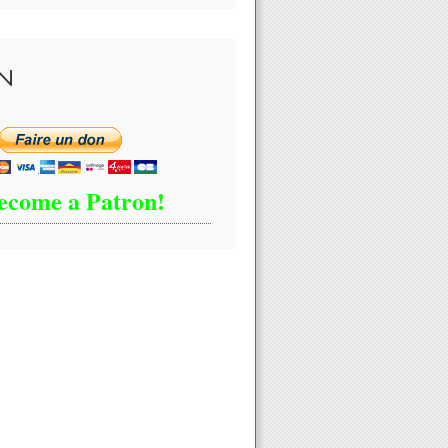
N
ecome a Patron!
loyé personnel de Bill Gates arrêté avec de plus de 6000 images p