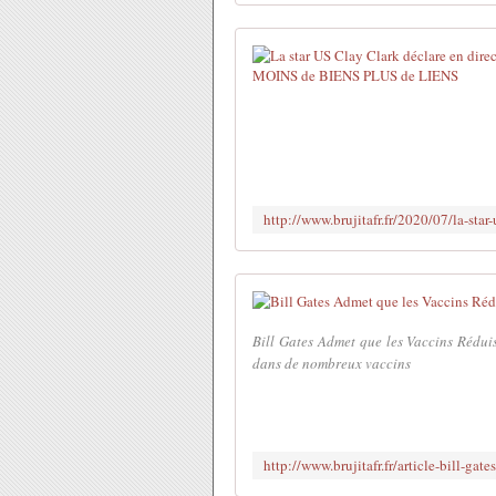
Bill Gates Admet que les Vaccins Réduisen
dans de nombreux vaccins