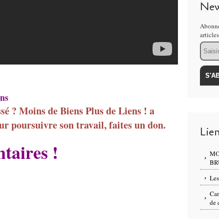
New
Abonne
article
Email
ens
ssé ? Moins de Biens Plus de Liens ! a
ur poursuivre son travail, faites un don.
Lie
taires !
MO
BR
Les
Can
de 