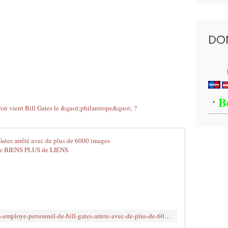
DO
B
USA : Un emp
S
o
u
t
e
n
http://www.brujitafr.fr/2020/07/usas-un-employe-personnel-de-bill-gates-arrete-avec-de-plus-de-6000-images-pedopornographiques-2014.html
e