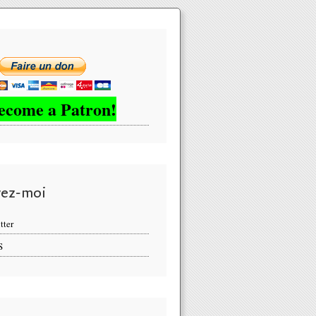
ecome a Patron!
vez-moi
tter
S