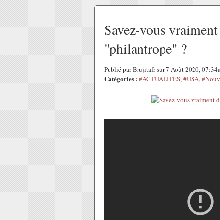
Savez-vous vraiment 
"philantrope" ?
Publié par Brujitafr sur 7 Août 2020, 07:3
Catégories :
#ACTUALITES
,
#USA
,
#Nouv