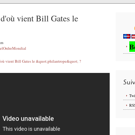
d'où vient Bill Gates le
4am
B
elOrdreMondial
Sui
Twi
RS