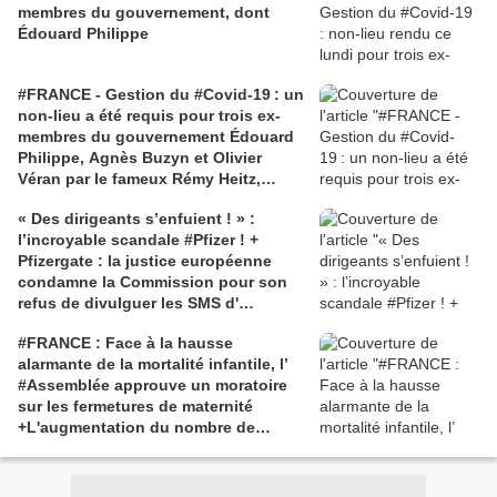
membres du gouvernement, dont
Édouard Philippe
#FRANCE - Gestion du #Covid-19 : un
non-lieu a été requis pour trois ex-
membres du gouvernement Édouard
Philippe, Agnès Buzyn et Olivier
Véran par le fameux Rémy Heitz,
procureur général près la Cour de
« Des dirigeants s’enfuient ! » :
cassation
l’incroyable scandale #Pfizer ! +
Pfizergate : la justice européenne
condamne la Commission pour son
refus de divulguer les SMS d'
#UrsulavonderLeyen
#FRANCE : Face à la hausse
alarmante de la mortalité infantile, l’
#Assemblée approuve un moratoire
sur les fermetures de maternité
+L'augmentation du nombre de
fausses couches et de
mortinaissances est directement liée
aux #vaccins #COVID, selon les