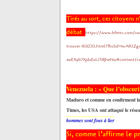
Tirés au sort, ces citoyens
débat
https://www.bfmtv.com/socie
trouver-1651230.html?fbclid=IwAR3
zwEXyb7XjdxEuU7i8JheNw#content/con
Venezuela : « Que l’obscurit
Maduro et comme en confirment la 
Times, les USA ont attaqué le résea
hommes sont fous à lier
Si, comme l’affirme le 