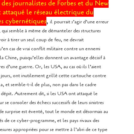
é des journalistes de Forbes et du New
 attaqué le réseau électrique du
es cybernétiques
,
il pourrait s’agir d’une erreur
, qui semble à même de démanteler des structures
voir à tirer un seul coup de feu, ne devrait
’en cas de vrai conflit militaire contre un ennemi
 la Chine, puisqu’elles donnent un avantage décisif à
es d’une guerre. Or, les USA, au cas où ils l’aient
jours, ont inutilement grillé cette cartouche contre
, et semble-t-il de plus, non pas dans le cadre
r dépit. Autrement dit, si les USA ont attaqué le
 se consoler des échecs successifs de leurs sinistres
e surprise est éventé, tout le monde est désormais au
ités de ce cyber-programme, et les pays rivaux des
ures appropriées pour se mettre à l’abri de ce type