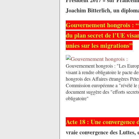
Joachim Bitterlich, un diploma
Gouvernement hongrois : “L
du plan secret de l’UE visa
unies sur les migrations”
Gouvernement hongrois : "Les Europée
visant à rendre obligatoire le pacte d
hongrois des Affaires étrangères Péter
Commission européenne a "révélé le p
document suggère des "efforts secrets
obligatoire"
Acte 18 : Une convergence 
vraie convergence des Luttes, 