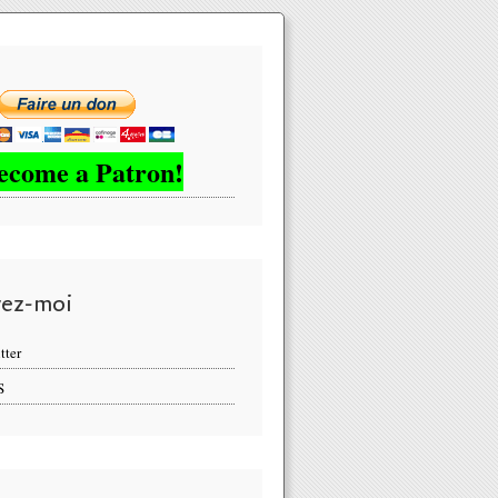
ecome a Patron!
vez-moi
tter
S