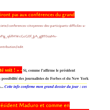
 n'iront pas aux conférences du grand
te/conferences-citoyennes-des-participants-difficiles-a-
ZgoF1g_q6fMWcGcG0f_JjA_gJ893izzMv-
tribution/edit
é soit ! »
-
Si, comme l’affirme le président
possibilité des journalistes de Forbes et du New York
...
Cette info confirme mon grand dossier du jour : ces
président Maduro et comme en