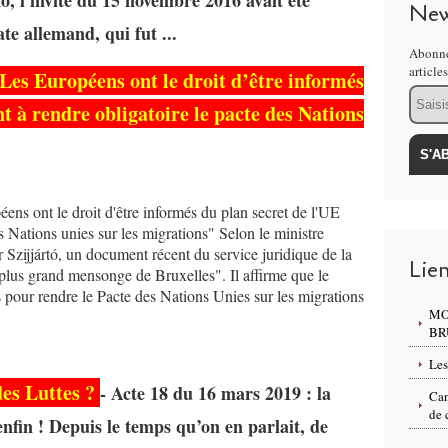
New
te allemand, qui fut ...
Abonne
article
es Européens ont le droit d’être informés
Email
nt à rendre obligatoire le pacte des Nations
ns ont le droit d'être informés du plan secret de l'UE
es Nations unies sur les migrations" Selon le ministre
 Szijjártó, un document récent du service juridique de la
Lie
lus grand mensonge de Bruxelles". Il affirme que le
 pour rendre le Pacte des Nations Unies sur les migrations
MO
BR
Les
des Luttes ?
- Acte 18 du 16 mars 2019 : la
Can
de 
enfin ! Depuis le temps qu’on en parlait, de