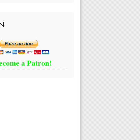
N
ecome a Patron!