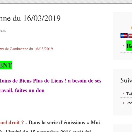
nne du 16/03/2019
53am
B
ENT
Sui
Moins de Biens Plus de Liens ! a besoin de ses
avail, faites un don
Twi
RS
quel droit ?
- Dans la série d'émissions « Moi
o, l'invité du 15 novembre 2016 avait été