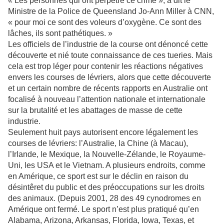
« Les personnes qui ont perpétré ce crime », a dit le
Ministre de la Police de Queensland Jo-Ann Miller à CNN,
« pour moi ce sont des voleurs d’oxygène. Ce sont des
lâches, ils sont pathétiques. »
Les officiels de l’industrie de la course ont dénoncé cette
découverte et nié toute connaissance de ces tueries. Mais
cela est trop léger pour contenir les réactions négatives
envers les courses de lévriers, alors que cette découverte
et un certain nombre de récents rapports en Australie ont
focalisé à nouveau l’attention nationale et internationale
sur la brutalité et les abattages de masse de cette
industrie.
Seulement huit pays autorisent encore légalement les
courses de lévriers: l’Australie, la Chine (à Macau),
l’Irlande, le Mexique, la Nouvelle-Zélande, le Royaume-
Uni, les USA et le Vietnam. A plusieurs endroits, comme
en Amérique, ce sport est sur le déclin en raison du
désintêret du public et des préoccupations sur les droits
des animaux. (Depuis 2001, 28 des 49 cynodromes en
Amérique ont fermé. Le sport n’est plus pratiqué qu’en
Alabama, Arizona, Arkansas, Florida, Iowa, Texas, et