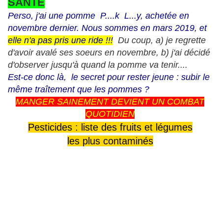
SANTE
Perso, j'ai une pomme P....k L...y, achetée en
novembre dernier. Nous sommes en mars 2019,
et
elle n'a pas pris une ride !!!
Du coup, a) je regrette
d'avoir avalé ses soeurs en novembre, b) j'ai décidé
d'observer jusqu'à quand la pomme va tenir....
Est-ce donc là, le secret pour rester jeune :
subir le
même traîtement que les pommes ?
MANGER SAINEMENT DEVIENT UN COMBAT
QUOTIDIEN
Pesticides : liste des fruits et légumes
les plus contaminés