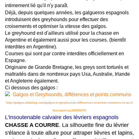
intimement lié qu'il n'y paraît.
Déjà, depuis quelques années, les galgueros espagnols
introduisent des greyhounds pour effectuer des
croisements et optimiser la vitesse des galgos.
Le greyhound est d'ailleurs utilisé pour la chasse en
Argentine et également aussi pour les courses. (bientôt
interdites en Argentine).
Courses qui sont par contre interdites officiellement en
Espagne.
Originaire de Grande Bretagne, les greys sont torturés et
maltraités dans de nombreux pays Usa, Australie, Irlande
et Angleterre également
.
Ci dessous des galgos :
http://galgos.eklablog.com/galgos-et-greyhounds-differences-et-points-communs-ce-qu-il-
faut-savoi-a126935070
L'insoutenable calvaire des lévriers espagnols
CHASSE A COURRE
. La silhouette fine du lévrier
s'élance à toute allure pour attraper lièvres et lapins,