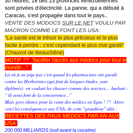
30 heures, 18 des 23 provinces vénézuéliennes
sont privées d’électricité. La panne, qui a débuté à
Caracas, s’est propagée dans tout le pays..
VENTE DES MODOCS
SUR LE NET
VOULU PAR
MACRON COMME LE FONT LES USA:
"La santé est le trésor le plus précieux et le plus
facile à perdre ; c'est cependant le plus mal gardé"
(Chauvot de Beauchêne)
MOTIF ?? "faciliter l'accès aux médocs pour tout le
monde...".
Là où je ne pige pas c'est quand les pharmaciens ont gueulé
contre les Herboristes (qui font de longues études, sont
diplômés) en voulant les chasser comme des sorciers.... hurlant :
" ils nous font de la concurrence..."
Mais gros silence pour la vente des médocs en ligne ! ?? Alors
voici les conséquences aux USA, de cette "grandiose" idée :
RECETTES DES FAUX MEDOCS
PAR AN AUX
USA
:
200 000 MILLIARDS (soit avant la cocaïne)