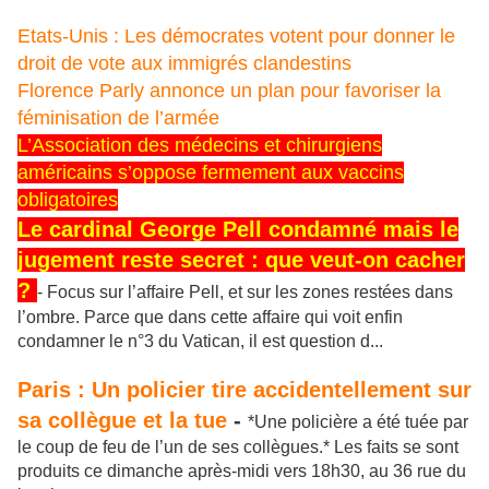
Etats-Unis : Les démocrates votent pour donner le
droit de vote aux immigrés clandestins
Florence Parly annonce un plan pour favoriser la
féminisation de l’armée
L’Association
des médecins et chirurgiens
américains s’oppose fermement aux vaccins
obligatoires
Le cardinal George Pell condamné mais le
jugement reste secret : que veut-on cacher
?
- Focus sur l’affaire Pell, et sur les zones restées dans
l’ombre. Parce que dans cette affaire qui voit enfin
condamner le n°3 du Vatican, il est question d...
Paris : Un policier tire accidentellement sur
sa collègue et la tue
-
*Une policière a été tuée par
le coup de feu de l’un de ses collègues.* Les faits se sont
produits ce dimanche après-midi vers 18h30, au 36 rue du