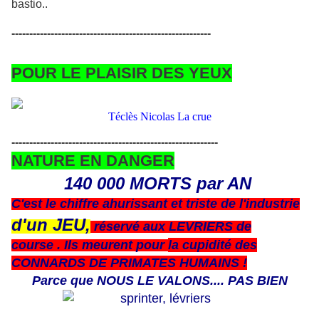
bastio..
--------------------------------------------------------
POUR LE PLAISIR DES YEUX
Téclès Nicolas La crue
----------------------------------------------------------
NATURE EN DANGER
140 000 MORTS par AN
C'est le chiffre ahurissant et triste de l'industrie
d'un JEU,
réservé aux LEVRIERS de
course . Ils meurent pour
la cupidité des
CONNARDS DE PRIMATES HUMAINS !
Parce que NOUS LE VALONS.... PAS BIEN