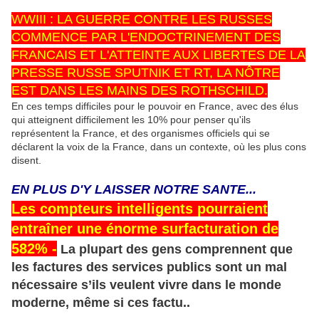
WWIII : LA GUERRE CONTRE LES RUSSES
COMMENCE PAR L'ENDOCTRINEMENT DES
FRANCAIS ET L'ATTEINTE AUX LIBERTES DE LA
PRESSE RUSSE SPUTNIK ET RT, LA NÔTRE
EST DANS LES MAINS DES ROTHSCHILD.
En ces temps difficiles pour le pouvoir en France, avec des élus
qui atteignent difficilement les 10% pour penser qu'ils
représentent la France, et des organismes officiels qui se
déclarent la voix de la France, dans un contexte, où les plus cons
disent.
EN PLUS D'Y LAISSER NOTRE SANTE...
Les compteurs intelligents pourraient
entraîner une énorme surfacturation de
582%
-
La plupart des gens comprennent que
les factures des services publics sont un mal
nécessaire s’ils veulent vivre dans le monde
moderne, même si ces factu..
-----------------------------------------------