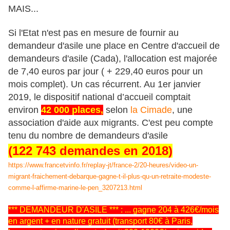
MAIS...
Si l'Etat n'est pas en mesure de fournir au
demandeur d'asile une place en Centre d'accueil de
demandeurs d'asile (Cada), l'allocation est majorée
de 7,40 euros par jour ( + 229,40 euros pour un
mois complet). Un cas récurrent. Au 1er janvier
2019, le dispositif national d’accueil comptait
environ
42 000 places
,
selon
la Cimade
, une
association d'aide aux migrants. C'est peu compte
tenu du nombre de demandeurs d'asile
(
122 743 demandes en 2018
)
https://www.francetvinfo.fr/replay-jt/france-2/20-heures/video-un-
migrant-fraichement-debarque-gagne-t-il-plus-qu-un-retraite-modeste-
comme-l-affirme-marine-le-pen_3207213.html
*** DEMANDEUR D'ASILE *** : ... gagne 204 à 426€/mois
en argent + en nature gratuit (transport 80€ à Paris,