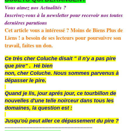
Vous aimez nos Actualités ?
Inscrivez-vous à la newsletter pour recevoir nos toutes
dernières parutions
Cet article vous a intéressé ? Moins de Biens Plus de
Liens ! a besoin de ses lecteurs pour poursuivre son
travail, faites un don.
Ce très cher Coluche disait " il n'y a pas pire
que pire" . Hé bien
non, cher Coluche. Nous sommes parvenus à
dépasser le pire.
Quand je lis, jour aprés jour, ce tourbillon de
nouvelles d'une telle noirceur dans tous les
domaines, la question est :
Jusqu'où peut aller ce dépassement du pire ?
------------------------------------------------------------