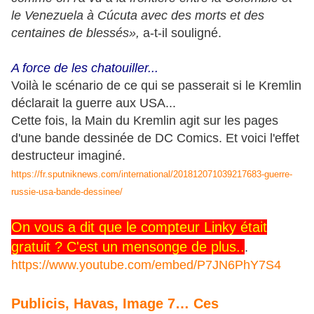
le Venezuela à Cúcuta avec des morts et des
centaines de blessés»,
a-t-il souligné.
A force de les chatouiller...
Voilà le scénario de ce qui se passerait si le Kremlin
déclarait la guerre aux USA...
Cette fois, la Main du Kremlin agit sur les pages
d'une bande dessinée de DC Comics. Et voici l'effet
destructeur imaginé.
https://fr.sputniknews.com/international/201812071039217683-guerre-
russie-usa-bande-dessinee/
On vous a dit que le compteur Linky était
gratuit ? C'est un mensonge de plus..
.
https://www.youtube.com/embed/P7JN6PhY7S4
Publicis, Havas, Image 7… Ces