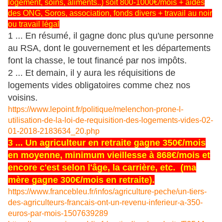
logement, soins, aliments..) soit 800-1000€/mois + aides
des ONG, Soros, association, fonds divers + travail au noir
ou travail légal
1 ... En résumé, il gagne donc plus qu'une personne
au RSA, dont le gouvernement et les départements
font la chasse, le tout financé par nos impôts.
2 ... Et demain, il y aura les réquisitions de
logements vides obligatoires comme chez nos
voisins.
https://www.lepoint.fr/politique/melenchon-prone-l-
utilisation-de-la-loi-de-requisition-des-logements-vides-02-
01-2018-2183634_20.php
3 ... Un agriculteur en retraite gagne 350€/mois
en moyenne, minimum vieillesse à 868€/mois et
encore c'est selon l'âge, la carrière, etc. (ma
mère gagne 300€/mois en retraite).
https://www.francebleu.fr/infos/agriculture-peche/un-tiers-
des-agriculteurs-francais-ont-un-revenu-inferieur-a-350-
euros-par-mois-1507639289