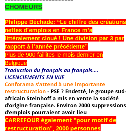
CHOMEURS
Philippe Béchade: “Le chiffre des créations
nettes d’emplois en France m’a
littéralement cloué ! Une division par 3 par
rapport à l’année précédente”
Plus de 900 faillites
le mois dernier
en
Belgique
Traduction du français au français....
LICENCIEMENTS EN VUE
Conforama s’attend à une importante
restructuration
- PSE ? Endetté, le groupe sud-
africain Steinhoff a mis en vente la société
d’origine française. Environ 2000 suppressions
d’emplois pourraient avoir lieu
CARREFOUR également "pour motif de
restructuration", 2000 personnes