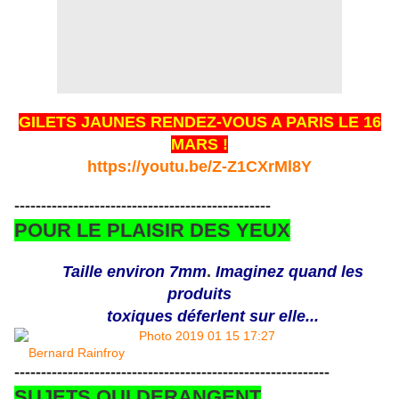
GILETS JAUNES RENDEZ-VOUS A PARIS LE 16
MARS !
https://youtu.be/Z-Z1CXrMl8Y
------------------------------------------------
POUR LE PLAISIR DES YEUX
Taille environ 7mm
.
Imaginez quand les
produits
toxiques
déferlent sur elle...
Bernard Rainfroy
-----------------------------------------------------------
SUJETS QUI DERANGENT