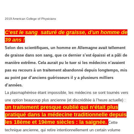
2019 American College of Physicians
C'est le sang saturé de graisse, d'un homme de
39 ans !
Selon des scientifiques, un homme en Allemagne avait tellement
de graisse dans son sang, que ce dernier s’est épaissi et a pâli de
manière extrême. Cela aurait pu le tuer si les médecins n’avaient
pas eu recours à un traitement abandonné depuis longtemps, mis
au point par d’anciens guérisseurs il y a plusieurs milliers
d’années.
La plasmaphérèse étant impossible, les médecins se sont tournés vers
une option beaucoup plus ancienne (et discréditée à l’heure actuelle) :
un traitement presque oublié qui n’était plus
pratiqué dans la médecine traditionnelle depuis
les 18ème et 19ème siècles : la saignée
.
Cette
technique ancienne, qui retire intentionnellement un certain volume