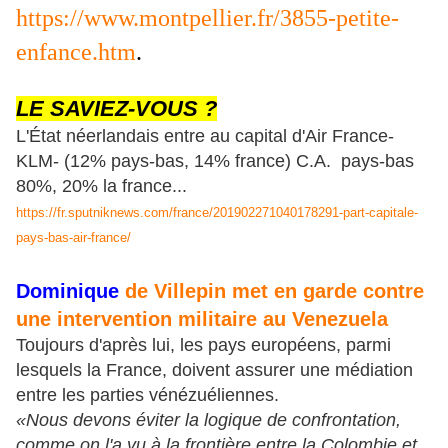
https://www.montpellier.fr/3855-petite-
enfance.htm
.
LE SAVIEZ-VOUS ?
L'État néerlandais entre au capital d'Air France-
KLM- (12% pays-bas, 14% france) C.A. pays-bas
80%, 20% la france...
https://fr.sputniknews.com/france/201902271040178291-part-capitale-
pays-bas-air-france/
Domin
ique
de Villepin met en garde contre
une intervention militaire au Venezuela
Toujours d'après lui, les pays européens, parmi
lesquels la France, doivent assurer une médiation
entre les parties vénézuéliennes.
«Nous devons éviter la logique de confrontation,
comme on l'a vu à la frontière entre la Colombie et