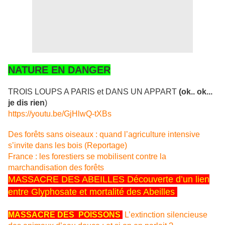
NATURE EN DANGER
TROIS LOUPS A PARIS et DANS UN APPART
(ok.. ok...
je dis rien
)
https://youtu.be/GjHlwQ-tXBs
Des forêts sans oiseaux : quand l’agriculture intensive
s’invite dans les bois (Reportage)
France : les forestiers se mobilisent contre la
marchandisation des forêts
MASSACRE DES ABEILLES
Découverte d’un lien
entre Glyphosate et mortalité des Abeilles
MASSACRE DES POISSONS
L’extinction silencieuse