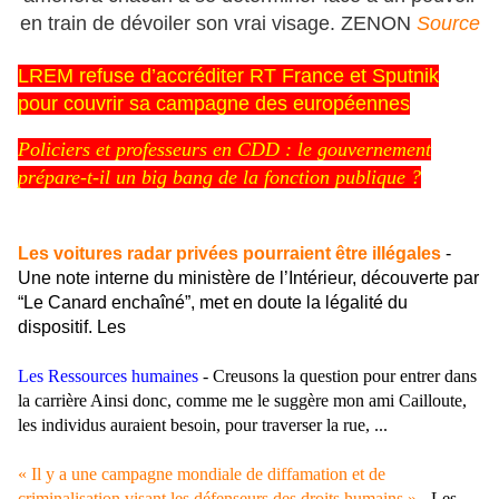
en train de dévoiler son vrai visage. ZENON
Source
LREM refuse d’accréditer RT France et Sputnik
pour couvrir sa campagne des européennes
Policiers et professeurs en CDD : le gouvernement
prépare-t-il un big bang de la fonction publique ?
Les voitures radar privées pourraient être illégales
-
Une note interne du ministère de l’Intérieur, découverte par
“Le Canard enchaîné”, met en doute la légalité du
dispositif. Les
Les Ressources humaines
-
Creusons la question pour entrer dans
la carrière Ainsi donc, comme me le suggère mon ami Cailloute,
les individus auraient besoin, pour traverser la rue, ...
« Il y a une campagne mondiale de diffamation et de
criminalisation visant les défenseurs des droits humains »
- Les