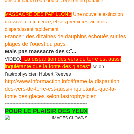
des animaux d’eau douce : et si on en parlait ?
MASSACRE DES PAPILLONS
Une nouvelle extinction
massive a commencé, et ses premières victimes
disparaissent rapidement
France : des dizaines de dauphins échoués sur les
plages de l’ouest du pays
Mais pas massacre des C¨...
"La disparition des vers de terre est aussi
VIDEO.
inquiétante que la fonte des glaces",
selon
l'astrophysicien Hubert Reeves
http://www.informaction.info/iframe-la-disparition-
des-vers-de-terre-est-aussi-inquietante-que-la-
fonte-des-glaces-selon-lastrophysicien
-------------------------------------------------------
POUR LE PLAISIR DES YEUX