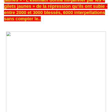
jaunes »
- L'estimatif donné mi-janvier par les «
gilets jaunes » de la répression qu'ils ont subie -
entre 2000 et 3000 blessés, 6000 interpellations
sans compter le..