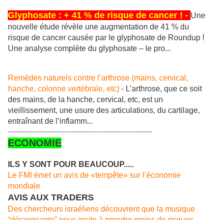
Glyphosate : + 41 % de risque de cancer !
-
Une
nouvelle étude révèle une augmentation de 41 % du
risque de cancer causée par le glyphosate de Roundup !
Une analyse complète du glyphosate – le pro...
Remèdes naturels contre l’arthrose (mains, cervical,
hanche, colonne vertébrale, etc)
- L’arthrose, que ce soit
des mains, de la hanche, cervical, etc, est un
vieillissement, une usure des articulations, du cartilage,
entraînant de l’inflamm...
-----------------------------------------------------------
ECONOMIE
ILS Y SONT POUR BEAUCOUP.....
Le FMI émet un avis de «tempête» sur l’économie
mondiale
AVIS AUX TRADERS
Des chercheurs israéliens découvrent que la musique
“dérangeante” nous incite à prendre moins de risques