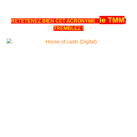
le TMM
RETETENEZ BIEN CET ACRONYME :
-
TREMBLEZ !