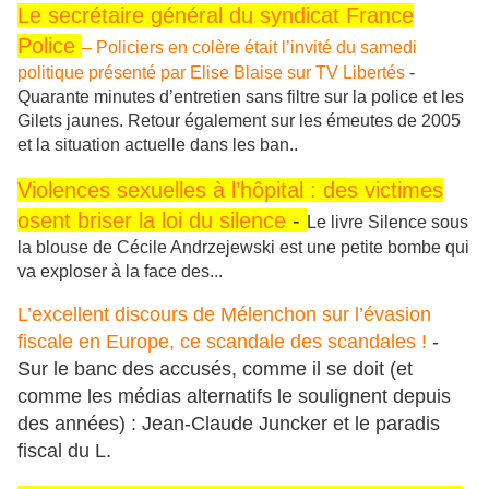
Le secrétaire général du syndicat France
Police
– Policiers en colère était l’invité du samedi
politique présenté par Elise Blaise sur TV Libertés
-
Quarante minutes d’entretien sans filtre sur la police et les
Gilets jaunes. Retour également sur les émeutes de 2005
et la situation actuelle dans les ban..
Violences sexuelles à l’hôpital : des victimes
osent briser la loi du silence
-
Le livre Silence sous
la blouse de Cécile Andrzejewski est une petite bombe qui
va exploser à la face des...
L’excellent discours de Mélenchon sur l’évasion
fiscale en Europe, ce scandale des scandales !
-
Sur le banc des accusés, comme il se doit (et
comme les médias alternatifs le soulignent depuis
des années) : Jean-Claude Juncker et le paradis
fiscal du L.