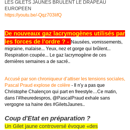
LES GILETS JAUNES BRULENT LE DRAPEAU
EUROPEEN
https://youtu.be/-Qqz703IifQ
De nouveaux gaz lacrymogènes utilisés par
les forces de l'ordre ?
-
Nausées, vomissements,
migraine, malaise... Yeux, nez et gorge qui brûlent...
Respiration coupée... Le gaz lacrymogène de ces
dernières semaines a de sacré..
Accusé par son chroniqueur d’attiser les tensions sociales,
Pascal Praud explose de colère
- Il n'y a pas que
Christophe Chalençon qui part en freestyle…Ce matin,
dans l'#lheuredespros, @PascalPraud exhale sans
vergogne sa haine des #GiletsJaunes..
Coup d'Etat en préparation ?
Un Gilet jaune controversé évoque «des