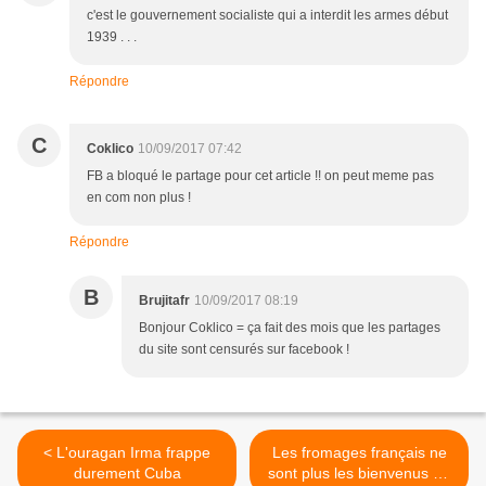
c'est le gouvernement socialiste qui a interdit les armes début
1939 . . .
Répondre
C
Coklico
10/09/2017 07:42
FB a bloqué le partage pour cet article !! on peut meme pas
en com non plus !
Répondre
B
Brujitafr
10/09/2017 08:19
Bonjour Coklico = ça fait des mois que les partages
du site sont censurés sur facebook !
< L'ouragan Irma frappe
Les fromages français ne
durement Cuba
sont plus les bienvenus en