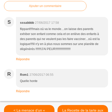
Ajouter un commentaire
S
sssabbbb
27/06/2017 17:58
flippant!!!!mais où va le monde....on laisse des parents
exhiber son enfant comme cela et on enlève des enfants à
des parents qui ne veulent pas les faire vacciner....où est la
logique!!!!il n'y en à plus nous sommes sur une planète de
dégénérés !!!!!!!!J'AI PEUR!!!!!!!!!!!!!!!!!!!!
Répondre
R
Rom1
27/06/2017 06:55
Quelle honte
Répondre
< La menace d’un «
La Recette de la tarte aux