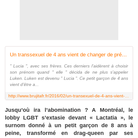
Un transsexuel de 4 ans vient de changer de prénom en Espagne! - MOINS de BIENS PLUS de LIENS
" Lucia ", avec ses frères. Ces derniers l'aidèrent à choisir
son prénom quand " elle " décida de ne plus s'appeler
Luken. Luken est devenu " Lucia ". Ce petit garçon de 4 ans
vient d'être a...
http://www.brujitafr.fr/2016/02/un-transexuel-de-4-ans-vient-de-changer-de-prenom-en-espagne.html
Jusqu’où ira l’abomination ? A Montréal, le
lobby LGBT s’extasie devant « Lactatia », le
surnom donné à un petit garçon de 8 ans à
peine, transformé en drag-queen par ses