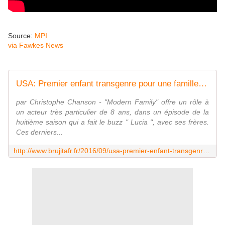
Source:
MPI
via Fawkes News
USA: Premier enfant transgenre pour une famille moderne dans "Modern Family" - MOINS de BIENS PLUS de LIENS
par Christophe Chanson - "Modern Family" offre un rôle à
un acteur très particulier de 8 ans, dans un épisode de la
huitième saison qui a fait le buzz " Lucia ", avec ses frères.
Ces derniers...
http://www.brujitafr.fr/2016/09/usa-premier-enfant-transgenre-pour-une-famille-moderne-dans-modern-family.html