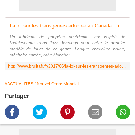
La loi sur les transgenres adoptée au Canada : une menace pour le droit des femmes et des enfants - MOINS de BIENS PLUS de LIENS
Un fabricant de poupées américain s'est inspiré de
l'adolescente trans Jazz Jennings pour créer le premier
modèle de jouet de ce genre. Longue chevelure brune,
mâchoire carrée, robe blanche:...
http://www.brujitafr.fr/2017/06/la-loi-sur-les-transgenres-adoptee-au-canada-une-menace-pour-le-droit-des-femmes-et-des-enfants.html
#ACTUALITES
#Nouvel Ordre Mondial
Partager