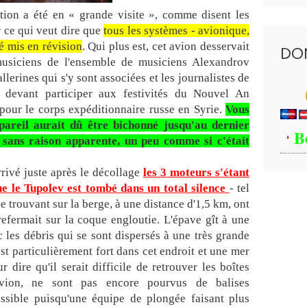
u
stion a été en « grande visite », comme disent les
ê
 ce qui veut dire que
tous les systèmes - avionique,
t
é mis en révision
. Qui plus est, cet avion desservait
DO
e
usiciens de l'ensemble de musiciens Alexandrov
d
lerines qui s'y sont associées et les journalistes de
e
n devant participer aux festivités du Nouvel An
R
pour le corps expéditionnaire russe en Syrie.
Vous
u
s
pareil aurait dû être bichonné jusqu'au dernier
B
s
 sans raison apparente, un peu comme si c'était
i
e
arrivé juste après le décollage
les 3 moteurs s'étant
o
e le Tupolev est tombé dans un total silence
- tel
n
e trouvant sur la berge, à une distance d'1,5 km, ont
t
o
refermait sur la coque engloutie. L'épave gît à une
u
les débris qui se sont dispersés à une très grande
v
st particulièrement fort dans cet endroit et une mer
e
dire qu'il serait difficile de retrouver les boîtes
r
avion, ne sont pas encore pourvus de balises
t
possible puisqu'une équipe de plongée faisant plus
u