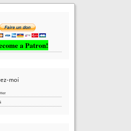
ecome a Patron!
ion militaire russe Tu-154 avec 91 personnes à bord s'est abîmé da
vez-moi
tter
S