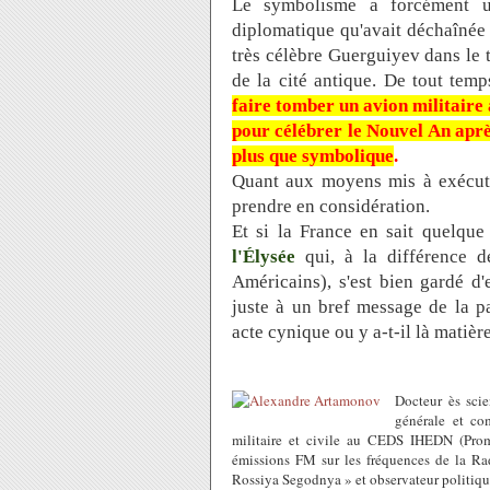
Le symbolisme a forcément u
diplomatique qu'avait déchaînée l
très célèbre Guerguiyev dans le t
de la cité antique. De tout temp
faire tomber un avion militaire
pour célébrer le Nouvel An après
plus que symbolique
.
Quant aux moyens mis à exécutio
prendre en considération.
Et si la France en sait quelqu
l'Élysée
qui, à la différence d
Américains), s'est bien gardé d
juste à un bref message de la pa
acte cynique ou y a-t-il là matièr
Docteur ès scie
générale et co
militaire et civile au CEDS IHEDN (Pro
émissions FM sur les fréquences de la Ra
Rossiya Segodnya » et observateur politique