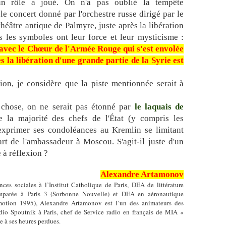
n rôle a joué. On n'a pas oublié la tempête
e concert donné par l'orchestre russe dirigé par le
héâtre antique de Palmyre, juste après la libération
s les symboles ont leur force et leur mysticisme :
 avec le Chœur de l'Armée Rouge qui s'est envolée
 la libération d'une grande partie de la Syrie est
n, je considère que la piste mentionnée serait à
e chose, on ne serait pas étonné par
le laquais de
e la majorité des chefs de l'État (y compris les
'exprimer ses condoléances au Kremlin se limitant
rt de l'ambassadeur à Moscou. S'agit-il juste d'un
e à réflexion ?
Alexandre Artamonov
nces sociales à l’Institut Catholique de Paris, DEA de littérature
mparée à Paris 3 (Sorbonne Nouvelle) et DEA en aéronautique
motion 1995), Alexandre Artamonov est l’un des animateurs des
dio Spoutnik à Paris, chef de Service radio en français de MIA «
 à ses heures perdues.