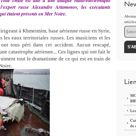
 cette chute est due à une attaque radio-électronique
m
New
’expert russe Alexandre Artamonov, les exécutants
i
 qui étaient présents en Mer Noire.
l
Abonne
i
article
t
Email
dirigeant à Khmeimim, base aérienne russe en Syrie,
a
 les eaux territoriales russes. Les musiciens et les
i
 ont tous péri dans cet accident. Aucun rescapé,
r
e
une catastrophe aérienne... Ces lignes qui ont fait le
s
aiment tout le dramatisme de ce qui est en train de
d
Noire.
u
C
Lie
o
m
i
MO
t
BR
é
Les
d
'
Can
e
de 
n
q