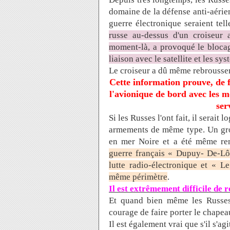
domaine de la défense anti-aérie
guerre électronique seraient te
russe au-dessus d'un croiseur 
moment-là, a provoqué le blocag
liaison avec le satellite et les 
Le croiseur a dû même rebrousser
Cette information prouve, de f
l'avionique de bord avec les 
ser
Si les Russes l'ont fait, il serait
armements de même type. Un grou
en mer Noire et a été même ren
guerre français « Dupuy- De-Lôm
lutte radio-électronique et « L
même périmètre
.
Il est extrêmement difficile de 
Et quand bien même les Russes r
courage de faire porter le chape
Il est également vrai que s'il s'a