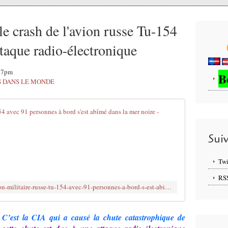
crash de l'avion russe Tu-154
ttaque radio-électronique
:47pm
B
S DANS LE MONDE
2 MAJ :Un av
2
Sui
é
m
é
Twi
M
RS
A
http://www.brujitafr.fr/2016/12/un-avion-militaire-russe-tu-154-avec-91-personnes-a-bord-s-est-abime-dans-la-mer-noire.html
J
D
e
C’est la CIA qui a causé la chute catastrophique de
s