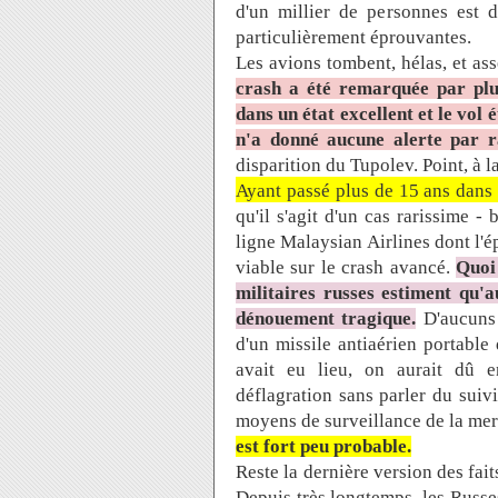
d'un millier de personnes est d
particulièrement éprouvantes.
Les avions tombent, hélas, et as
crash a été remarquée par plu
dans un état excellent et le vol 
n'a donné aucune alerte par r
disparition du Tupolev. Point, à la
Ayant passé plus de 15 ans dans l'
qu'il s'agit d'un cas rarissime -
ligne Malaysian Airlines dont l'
viable sur le crash avancé.
Quoi 
militaires russes estiment qu'
dénouement tragique.
D'aucuns 
d'un missile antiaérien portable 
avait eu lieu, on aurait dû e
déflagration sans parler du suivi
moyens de surveillance de la me
est fort peu probable.
Reste la dernière version des faits
Depuis très longtemps, les Russes