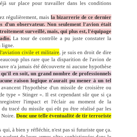
éjà sur place pour travailler dans les conditions
n
e
e
sez régulièrement, mais
la bizarrerie de ce dernier
n
s d'un observateur. Non seulement l'avion était
q
étroitement surveillé, mais, qui plus est, l'équipage
u
adio.
La tour de contrôle a pu juste constater la
ê
 ligne.
t
aviation civile et militaire
, je suis en droit de dire
e
c
 beaucoup plus rare que la disparition de l'avion de
r
épave n'a jamais été découverte ni aucune hypothèse
i
qu'il en soit, un grand nombre de professionnels
m
aucune raison logique n'aurait pu mener à un tel
i
avancent l'hypothèse d'un missile de croisière ou
n
de type « Stinger ». Il est cependant sûr que si ça
e
l
nregistrer l'impact et l'éclair au moment de la
l
 du tracé du missile qui eût pu être réalisé par les
e
r Noire.
Donc une telle éventualité de tir terroriste
s
u
 qui, à bien y réfléchir, n'est pas si futuriste que ça.
r
 parlent de leurs armes ultra-sophistiquées dans le