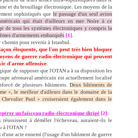
l
nne et du brouillage électronique. Les moyens de la
e
c
llement sophistiqués que
le passage d'un seul avion
r
américain qui était d'ailleurs en mer Noire à ce
a
e de tous les systèmes électroniques y compris la
s
systèmes d'armements embarqués
[1]
.
h
 chemin pour revenir à Istanbul.
d
açon éloquente, que l'on peut très bien bloquer
u
moyens de guerre radio-électronique qui peuvent
T
u
vir d'arme offensive
.
-
 logique de supposer que l'OTAN a à sa disposition les
1
pe aéronaval américain est actuellement localisé
5
forcé de plusieurs bâtiments.
Deux bâtiments de
4
e », le meilleur d'ailleurs dans le domaine de la
.
e Chevalier Paul » croiseraient également dans le
E
n
s
repérer un faisceau radio-électronique dirigé
[2]
.
a
éussissent à démêler l'écheveau, auraient-ils le
v
au à l'OTAN ?
o
git d'une acte ennemi (l'usage d'un bâtiment de guerre
i