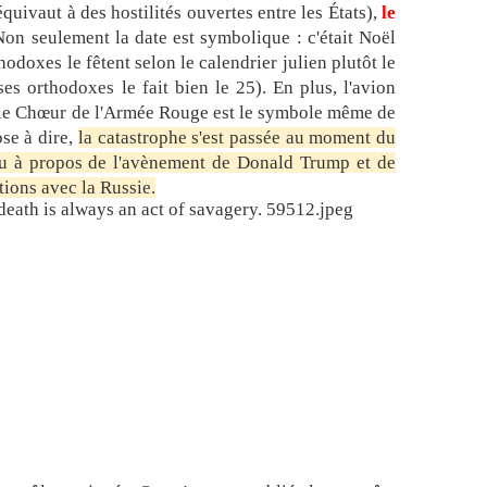
 équivaut à des hostilités ouvertes entre les États),
le
r
on seulement la date est symbolique : c'était Noël
p
l
hodoxes le fêtent selon le calendrier julien plutôt le
u
ses orthodoxes le fait bien le 25). En plus, l'avion
s
t le Chœur de l'Armée Rouge est le symbole même de
:
ose à dire,
la catastrophe s'est passée au moment du
.
eu à propos de l'avènement de Donald Trump et de
.
tions avec la Russie.
.