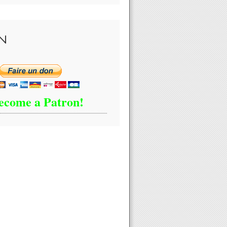
N
ecome a Patron!