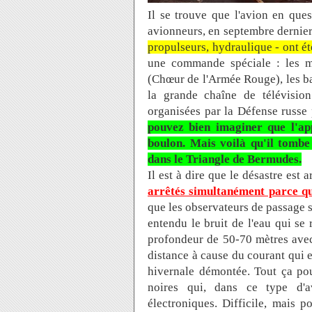
Il se trouve que l'avion en que
avionneurs, en septembre dernier
propulseurs, hydraulique - ont ét
une commande spéciale : les m
(Chœur de l'Armée Rouge), les bal
la grande chaîne de télévisio
organisées par la Défense russe 
pouvez bien imaginer que l'ap
boulon. Mais voilà qu'il tombe
dans le Triangle de Bermudes.
Il est à dire que le désastre est 
arrêtés simultanément parce qu
que les observateurs de passage s
entendu le bruit de l'eau qui se 
profondeur de 50-70 mètres avec 
distance à cause du courant qui e
hivernale démontée. Tout ça pour 
noires qui, dans ce type d'
électroniques. Difficile, mais 