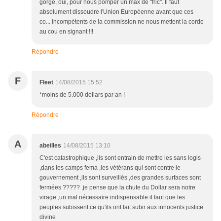
gorge, oui, pour nous pomper un max de "fric". Il faut
absolument dissoudre l'Union Européenne avant que ces
co... incompétents de la commission ne nous mettent la corde
au cou en signant !!!
Répondre
F
Fleet
14/08/2015 15:52
*moins de 5.000 dollars par an !
Répondre
A
abeilles
14/08/2015 13:10
C'est catastrophique ,ils sont entrain de mettre les sans logis
,dans les camps fema ,les vétérans qui sont contre le
gouvernement ,ils sont surveillés ,des grandes surfaces sont
fermées ????? ,je pense que la chute du Dollar sera notre
virage ,un mal nécessaire indispensable il faut que les
peuples subissent ce qu'ils ont fait subir aux innocents justice
divine