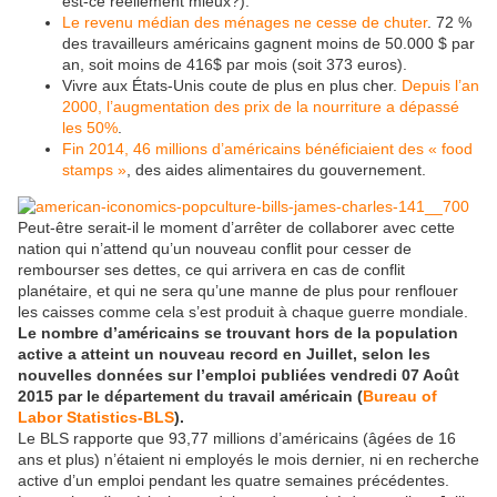
est-ce réellement mieux?).
Le revenu médian des ménages ne cesse de chuter
. 72 %
des travailleurs américains gagnent moins de 50.000 $ par
an, soit moins de 416$ par mois (soit 373 euros).
Vivre aux États-Unis coute de plus en plus cher.
Depuis l’an
2000, l’augmentation des prix de la nourriture a dépassé
les 50%
.
Fin 2014, 46 millions d’américains bénéficiaient des « food
stamps »
, des aides alimentaires du gouvernement.
Peut-être serait-il le moment d’arrêter de collaborer avec cette
nation qui n’attend qu’un nouveau conflit pour cesser de
rembourser ses dettes, ce qui arrivera en cas de conflit
planétaire, et qui ne sera qu’une manne de plus pour renflouer
les caisses comme cela s’est produit à chaque guerre mondiale.
Le nombre d’américains se trouvant hors de la population
active a atteint un nouveau record en Juillet, selon les
nouvelles données sur l’emploi publiées vendredi 07 Août
2015 par le département du travail américain (
Bureau of
Labor Statistics-BLS
).
Le BLS rapporte que 93,77 millions d’américains (âgées de 16
ans et plus) n’étaient ni employés le mois dernier, ni en recherche
active d’un emploi pendant les quatre semaines précédentes.