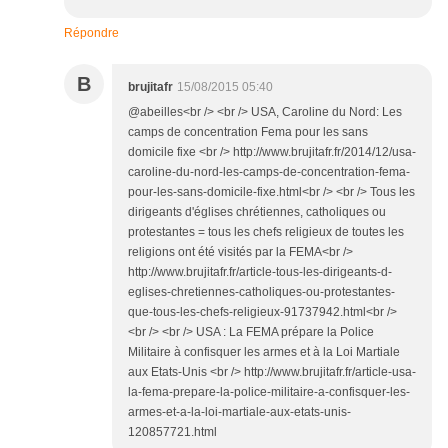
Répondre
B
brujitafr
15/08/2015 05:40
@abeilles<br /> <br /> USA, Caroline du Nord: Les
camps de concentration Fema pour les sans
domicile fixe <br /> http://www.brujitafr.fr/2014/12/usa-
caroline-du-nord-les-camps-de-concentration-fema-
pour-les-sans-domicile-fixe.html<br /> <br /> Tous les
dirigeants d'églises chrétiennes, catholiques ou
protestantes = tous les chefs religieux de toutes les
religions ont été visités par la FEMA<br />
http://www.brujitafr.fr/article-tous-les-dirigeants-d-
eglises-chretiennes-catholiques-ou-protestantes-
que-tous-les-chefs-religieux-91737942.html<br />
<br /> <br /> USA : La FEMA prépare la Police
Militaire à confisquer les armes et à la Loi Martiale
aux Etats-Unis <br /> http://www.brujitafr.fr/article-usa-
la-fema-prepare-la-police-militaire-a-confisquer-les-
armes-et-a-la-loi-martiale-aux-etats-unis-
120857721.html