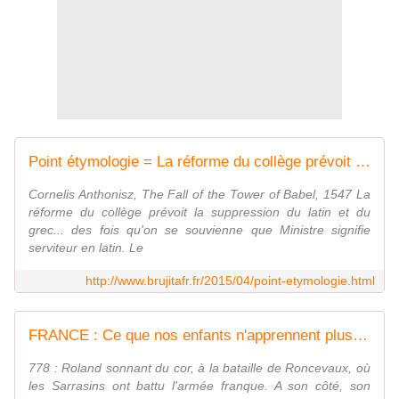
Point étymologie = La réforme du collège prévoit la suppression du latin et du grec... - MOINS de BIENS PLUS de LIENS
Cornelis Anthonisz, The Fall of the Tower of Babel, 1547 La
réforme du collège prévoit la suppression du latin et du
grec... des fois qu'on se souvienne que Ministre signifie
serviteur en latin. Le
http://www.brujitafr.fr/2015/04/point-etymologie.html
FRANCE : Ce que nos enfants n'apprennent plus au collège .... - MOINS de BIENS PLUS de LIENS
778 : Roland sonnant du cor, à la bataille de Roncevaux, où
les Sarrasins ont battu l'armée franque. A son côté, son