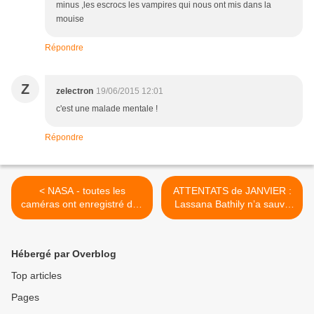
minus ,les escrocs les vampires qui nous ont mis dans la
mouise
Répondre
Z
zelectron
19/06/2015 12:01
c'est une malade mentale !
Répondre
< NASA - toutes les
ATTENTATS de JANVIER :
caméras ont enregistré des
Lassana Bathily n’a sauvé
centaines de météores en 4
personne mais il fallait à la
jours ... qu'est-ce qui se
République un héros
passe ?
musulman et immigré >
Hébergé par Overblog
Top articles
Pages