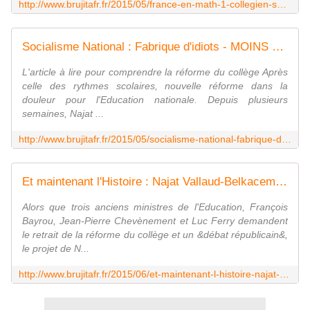
http://www.brujitafr.fr/2015/05/france-en-math-1-collegien-sur-5-n-a-pas-le-niveau-cm2.html
Socialisme National : Fabrique d'idiots - MOINS de BIENS PLUS de LIENS
L'article à lire pour comprendre la réforme du collège Après
celle des rythmes scolaires, nouvelle réforme dans la
douleur pour l'Education nationale. Depuis plusieurs
semaines, Najat ...
http://www.brujitafr.fr/2015/05/socialisme-national-fabrique-d-idiots.html
Et maintenant l'Histoire : Najat Vallaud-Belkacem ou le stade suprême de la réforme idéologique - MOINS de BIENS PLUS de LIENS
Alors que trois anciens ministres de l'Education, François
Bayrou, Jean-Pierre Chevènement et Luc Ferry demandent
le retrait de la réforme du collège et un &débat républicain&,
le projet de N...
http://www.brujitafr.fr/2015/06/et-maintenant-l-histoire-najat-vallaud-belkacem-ou-le-stade-supreme-de-la-reforme-ideologique.html