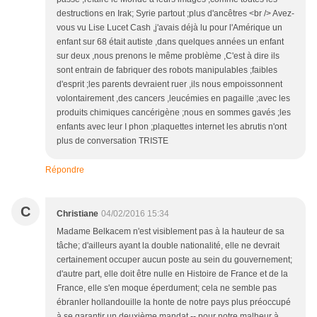
destructions en Irak; Syrie partout ;plus d'ancêtres <br /> Avez-
vous vu Lise Lucet Cash ,j'avais déjà lu pour l'Amérique un
enfant sur 68 était autiste ,dans quelques années un enfant
sur deux ,nous prenons le même problème ,C'est à dire ils
sont entrain de fabriquer des robots manipulables ;faibles
d'esprit ;les parents devraient ruer ,ils nous empoissonnent
volontairement ,des cancers ,leucémies en pagaille ;avec les
produits chimiques cancérigène ;nous en sommes gavés ;les
enfants avec leur I phon ;plaquettes internet les abrutis n'ont
plus de conversation TRISTE
Répondre
C
Christiane
04/02/2016 15:34
Madame Belkacem n'est visiblement pas à la hauteur de sa
tâche; d'ailleurs ayant la double nationalité, elle ne devrait
certainement occuper aucun poste au sein du gouvernement;
d'autre part, elle doit être nulle en Histoire de France et de la
France, elle s'en moque éperdument; cela ne semble pas
ébranler hollandouille la honte de notre pays plus préoccupé
à se garantir un deuxième mandat -- pour notre malheur à