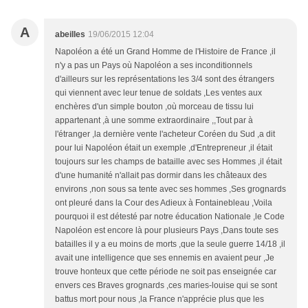
A
abeilles
19/06/2015 12:04
Napoléon a été un Grand Homme de l'Histoire de France ,il
n'y a pas un Pays où Napoléon a ses inconditionnels
d'ailleurs sur les représentations les 3/4 sont des étrangers
qui viennent avec leur tenue de soldats ,Les ventes aux
enchères d'un simple bouton ,où morceau de tissu lui
appartenant ,à une somme extraordinaire ,,Tout par à
l'étranger ,la dernière vente l'acheteur Coréen du Sud ,a dit
pour lui Napoléon était un exemple ,d'Entrepreneur ,il était
toujours sur les champs de bataille avec ses Hommes ,il était
d'une humanité n'allait pas dormir dans les châteaux des
environs ,non sous sa tente avec ses hommes ,Ses grognards
ont pleuré dans la Cour des Adieux à Fontainebleau ,Voila
pourquoi il est détesté par notre éducation Nationale ,le Code
Napoléon est encore là pour plusieurs Pays ,Dans toute ses
batailles il y a eu moins de morts ,que la seule guerre 14/18 ,il
avait une intelligence que ses ennemis en avaient peur ,Je
trouve honteux que cette période ne soit pas enseignée car
envers ces Braves grognards ,ces maries-louise qui se sont
battus mort pour nous ,la France n'apprécie plus que les