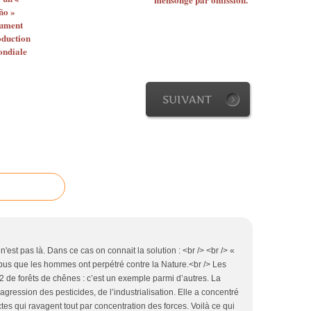
ño »
lument
oduction
ondiale
SUIVANT
'est pas là. Dans ce cas on connait la solution : <br /> <br /> «
bus que les hommes ont perpétré contre la Nature.<br /> Les
de forêts de chênes : c’est un exemple parmi d’autres. La
agression des pesticides, de l’industrialisation. Elle a concentré
es qui ravagent tout par concentration des forces. Voilà ce qui