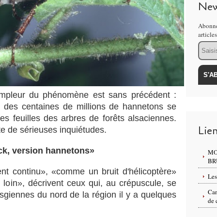
New
Abonne
article
Email
'ampleur du phénomène est sans précédent :
, des centaines de millions de hannetons se
es feuilles des arbres de forêts alsaciennes.
Lie
e de sérieuses inquiétudes.
ck, version hannetons»
MO
BR
t continu», «comme un bruit d'hélicoptère»
Les
 loin», décrivent ceux qui, au crépuscule, se
Can
sgiennes du nord de la région il y a quelques
de 