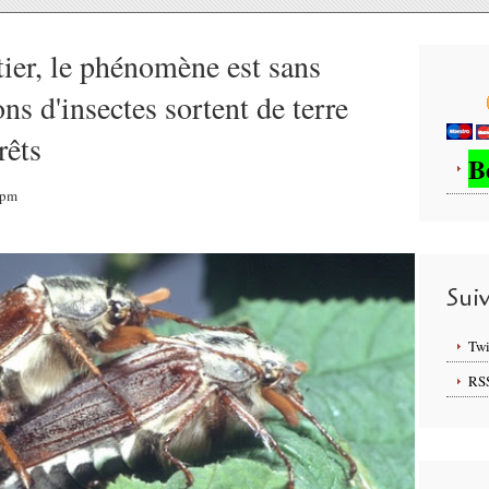
ier, le phénomène est sans
ns d'insectes sortent de terre
rêts
B
5pm
Sui
Twi
RS