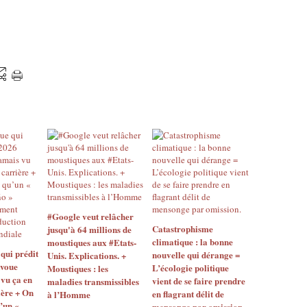
#Google veut relâcher
Catastrophisme
jusqu'à 64 millions de
climatique : la bonne
moustiques aux #Etats-
 qui prédit
nouvelle qui dérange =
Unis. Explications. +
avoue
L’écologie politique
Moustiques : les
 vu ça en
vient de se faire prendre
maladies transmissibles
ière + On
en flagrant délit de
à l’Homme
’un «
mensonge par omission.