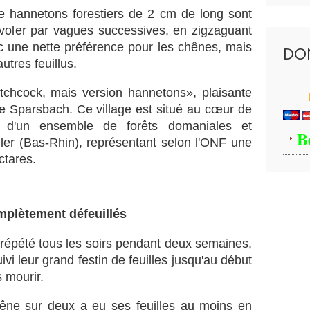
e hannetons forestiers de 2 cm de long sont
envoler par vagues successives, en zigzaguant
c une nette préférence pour les chênes, mais
DO
utres feuillus.
itchcock, mais version hannetons», plaisante
de Sparsbach. Ce village est situé au cœur de
n d'un ensemble de forêts domaniales et
B
ler (Bas-Rhin), représentant selon l'ONF une
ctares.
plètement défeuillés
 répété tous les soirs pendant deux semaines,
suivi leur grand festin de feuilles jusqu'au début
s mourir.
hêne sur deux a eu ses feuilles au moins en