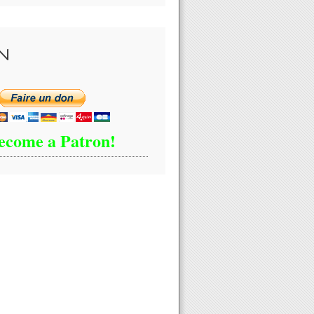
N
ecome a Patron!