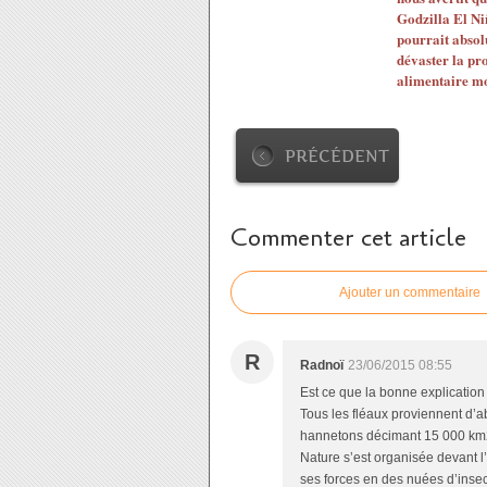
Godzilla El Ni
pourrait abso
dévaster la pr
alimentaire m
PRÉCÉDENT
Commenter cet article
Ajouter un commentaire
R
Radnoï
23/06/2015 08:55
Est ce que la bonne explication n
Tous les fléaux proviennent d’a
hannetons décimant 15 000 km2 
Nature s’est organisée devant l’
ses forces en des nuées d’insect