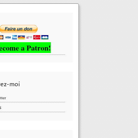
ecome a Patron!
vez-moi
tter
S