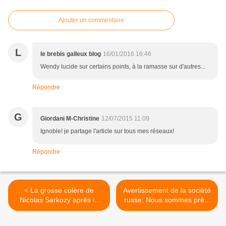
Ajouter un commentaire
L
le brebis galleux blog
16/01/2016 16:46
Wendy lucide sur certains points, à la ramasse sur d'autres...
Répondre
G
Giordani M-Christine
12/07/2015 11:09
Ignoble! je partage l'article sur tous mes réseaux!
Répondre
< La grosse colère de
Avertissement de la société
Nicolas Sarkozy après la
russe: Nous sommes prêts
révélation de son escapade
pour la guerre. Et vous? >
à Abou Dhabi le 2 février